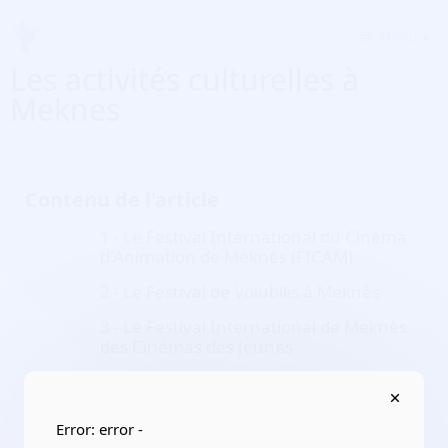
Menu
Les activités culturelles à
Meknes
Contenu de l'article
1 - Le Festival International du Cinéma
d'Animation de Meknès (FICAM)
2 - Le Festival de Volubilis à Meknès
3 - Le Festival International de Meknès
des Cinémas des Jeunes
4 - Le Festival Free Style Maroc Urban
Dance
Error: error -