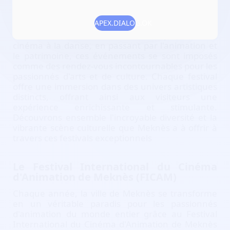
La ville de Meknès, nichée au cœur du Maroc, est
APEX.DIALOG.OK
le théâtre d'une effervescence culturelle unique à
travers une série de festivals captivants. Du
cinéma à la danse, en passant par l'animation et
le patrimoine, ces événements se sont imposés
comme des rendez-vous incontournables pour les
passionnés d'arts et de culture. Chaque festival
offre une immersion dans des univers artistiques
distincts, offrant ainsi aux visiteurs une
expérience enrichissante et stimulante.
Découvrons ensemble l'incroyable diversité et la
vibrante scène culturelle que Meknès a à offrir à
travers ces festivals exceptionnels
Le Festival International du Cinéma
d'Animation de Meknès (FICAM)
Chaque année, la ville de Meknès se transforme
en un véritable paradis pour les passionnés
d'animation du monde entier grâce au Festival
International du Cinéma d'Animation de Meknès